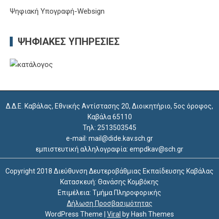
Ψηφιακή Υπογραφή-Websign
ΨΗΦΙΑΚΈΣ ΥΠΗΡΕΣΊΕΣ
Δ.Δ.Ε. Καβάλας, Εθνικής Αντίστασης 20, Διοικητήριο, 5ος όροφος,
Καβάλα 65110
Τηλ: 2513503545
e-mail: mail@dide.kav.sch.gr
εμπιστευτική αλληλογραφία: empdkav@sch.gr
Copyright 2018 Διεύθυνση Δευτεροβάθμιας Εκπαίδευσης Καβάλας
Κατασκευή: Θανάσης Κομβόκης
Επιμέλεια: Τμήμα Πληροφορικής
Δήλωση Προσβασιμότητας
WordPress Theme
|
Viral
by Hash Themes