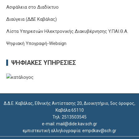
Ασφάλεια στο Διαδίκτυο
Διαύγεια (ΔΔΕ Καβάλας)
Λίστα Υπηρεσιών Ηλεκτρονικής Διακυβέρνησης Y.ΠΑΙ.Θ.Α.
Ψηφιακή Υπογραφή-Websign
ΨΗΦΙΑΚΈΣ ΥΠΗΡΕΣΊΕΣ
Δ.Δ.Ε. Καβάλας, Εθνικής Αντίστασης 20, Διοικητήριο, 5ος όροφος,
Καβάλα 65110
Τηλ: 2513503545
e-mail: mail@dide.kav.sch.gr
εμπιστευτική αλληλογραφία: empdkav@sch.gr