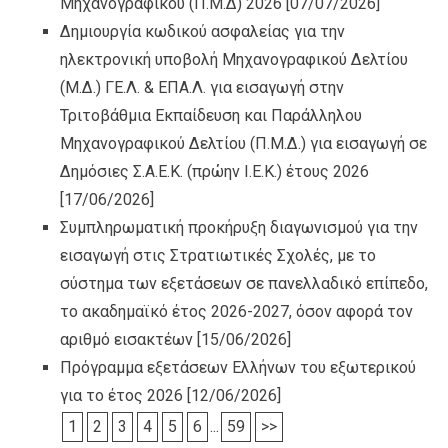
Μηχανογραφικού (Π.Μ.Δ) 2026
[07/07/2026]
Δημιουργία κωδικού ασφαλείας για την
ηλεκτρονική υποβολή Μηχανογραφικού Δελτίου
(Μ.Δ.) ΓΕ.Λ. & ΕΠΑ.Λ. για εισαγωγή στην
Τριτοβάθμια Εκπαίδευση και Παράλληλου
Μηχανογραφικού Δελτίου (Π.Μ.Δ.) για εισαγωγή σε
Δημόσιες Σ.Α.Ε.Κ. (πρώην Ι.Ε.Κ.) έτους 2026
[17/06/2026]
Συμπληρωματική προκήρυξη διαγωνισμού για την
εισαγωγή στις Στρατιωτικές Σχολές, με το
σύστημα των εξετάσεων σε πανελλαδικό επίπεδο,
το ακαδημαϊκό έτος 2026-2027, όσον αφορά τον
αριθμό εισακτέων
[15/06/2026]
Πρόγραμμα εξετάσεων Ελλήνων του εξωτερικού
για το έτος 2026
[12/06/2026]
1
2
3
4
5
6
...
59
>>