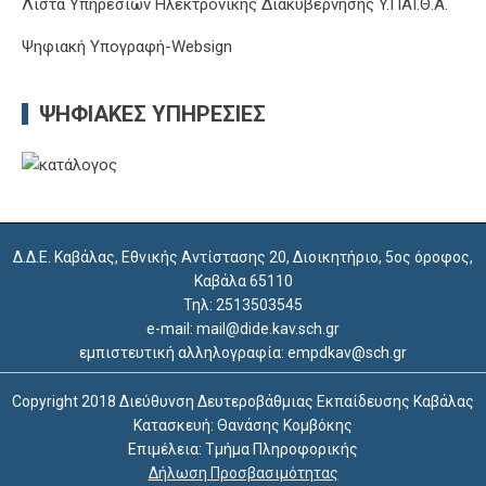
Λίστα Υπηρεσιών Ηλεκτρονικής Διακυβέρνησης Y.ΠΑΙ.Θ.Α.
Ψηφιακή Υπογραφή-Websign
ΨΗΦΙΑΚΈΣ ΥΠΗΡΕΣΊΕΣ
Δ.Δ.Ε. Καβάλας, Εθνικής Αντίστασης 20, Διοικητήριο, 5ος όροφος,
Καβάλα 65110
Τηλ: 2513503545
e-mail: mail@dide.kav.sch.gr
εμπιστευτική αλληλογραφία: empdkav@sch.gr
Copyright 2018 Διεύθυνση Δευτεροβάθμιας Εκπαίδευσης Καβάλας
Κατασκευή: Θανάσης Κομβόκης
Επιμέλεια: Τμήμα Πληροφορικής
Δήλωση Προσβασιμότητας