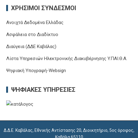
ΧΡΉΣΙΜΟΙ ΣΎΝΔΕΣΜΟΙ
Ανοιχτά Δεδομένα Ελλάδας
Ασφάλεια στο Διαδίκτυο
Διαύγεια (ΔΔΕ Καβάλας)
Λίστα Υπηρεσιών Ηλεκτρονικής Διακυβέρνησης Y.ΠΑΙ.Θ.Α.
Ψηφιακή Υπογραφή-Websign
ΨΗΦΙΑΚΈΣ ΥΠΗΡΕΣΊΕΣ
Δ.Δ.Ε. Καβάλας, Εθνικής Αντίστασης 20, Διοικητήριο, 5ος όροφος,
Καβάλα 65110