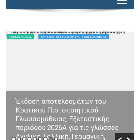
ΑΝΑΚΟΙΝΏΣΕΙΣ
ΚΡΑΤΙΚΌ ΠΙΣΤΟΠΟΙΗΤΙΚΌ ΓΛΩΣΣΟΜΆΘΕΙΑΣ
Α
Έκδοση αποτελεσμάτων του
Κρατικού Πιστοποιητικού
Γλωσσομάθειας, Εξεταστικής
περιόδου 2026Α για τις γλώσσες
Αγγλική, Γαλλική, Γερμανική,