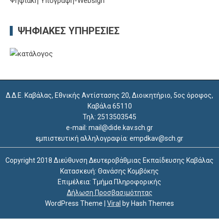
Ψηφιακή Υπογραφή-Websign
ΨΗΦΙΑΚΈΣ ΥΠΗΡΕΣΊΕΣ
Δ.Δ.Ε. Καβάλας, Εθνικής Αντίστασης 20, Διοικητήριο, 5ος όροφος,
Καβάλα 65110
Τηλ: 2513503545
e-mail: mail@dide.kav.sch.gr
εμπιστευτική αλληλογραφία: empdkav@sch.gr
Copyright 2018 Διεύθυνση Δευτεροβάθμιας Εκπαίδευσης Καβάλας
Κατασκευή: Θανάσης Κομβόκης
Επιμέλεια: Τμήμα Πληροφορικής
Δήλωση Προσβασιμότητας
WordPress Theme
|
Viral
by Hash Themes