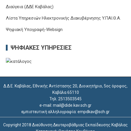
Διαύγεια (ΔΔΕ Καβάλας)
Λίστα Υπηρεσιών Ηλεκτρονικής Διακυβέρνησης Y.ΠΑΙ.Θ.Α.
Ψηφιακή Υπογραφή-Websign
ΨΗΦΙΑΚΈΣ ΥΠΗΡΕΣΊΕΣ
Δ.Δ.Ε. Καβάλας, Εθνικής Αντίστασης 20, Διοικητήριο, 5ος όροφος,
Καβάλα 65110
Τηλ: 2513503545
e-mail: mail@dide.kav.sch.gr
εμπιστευτική αλληλογραφία: empdkav@sch.gr
Copyright 2018 Διεύθυνση Δευτεροβάθμιας Εκπαίδευσης Καβάλας