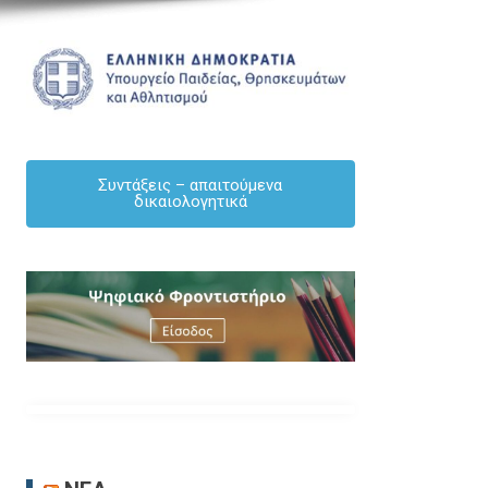
ΑΝΑΚΟΙΝΏΣΕΙΣ
ΕΚΠΑΙΔΕΥΤΙΚΟΙ
ΕΝΗΜΕΡΩΣΗ
ΜΌΝΙΜΟΙ
Συντάξεις – απαιτούμενα
δικαιολογητικά
ΠΡΟΣΟΧΗ – ΑΝΑΚΟΙΝΟΠΟΙΗΣΗ – Πίνακες 
πλεονασμάτων Γενικής Παιδείας 2026-27
By Δημήτριος Κουκουλάκης
/ [04/08/2026]