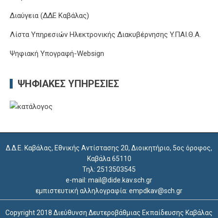
Διαύγεια (ΔΔΕ Καβάλας)
Λίστα Υπηρεσιών Ηλεκτρονικής Διακυβέρνησης Y.ΠΑΙ.Θ.Α.
Ψηφιακή Υπογραφή-Websign
ΨΗΦΙΑΚΈΣ ΥΠΗΡΕΣΊΕΣ
Δ.Δ.Ε. Καβάλας, Εθνικής Αντίστασης 20, Διοικητήριο, 5ος όροφος,
Καβάλα 65110
Τηλ: 2513503545
e-mail: mail@dide.kav.sch.gr
εμπιστευτική αλληλογραφία: empdkav@sch.gr
Copyright 2018 Διεύθυνση Δευτεροβάθμιας Εκπαίδευσης Καβάλας