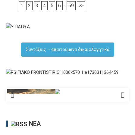
1
2
3
4
5
6
...
59
>>
Συντάξεις – απαιτούμενα δικαιολογητικά
ΝΈΑ