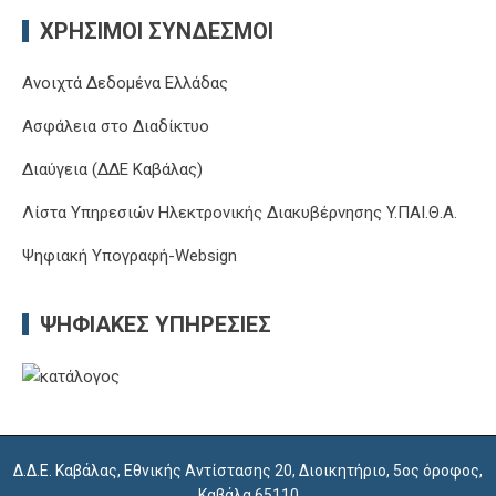
ΧΡΉΣΙΜΟΙ ΣΎΝΔΕΣΜΟΙ
Ανοιχτά Δεδομένα Ελλάδας
Ασφάλεια στο Διαδίκτυο
Διαύγεια (ΔΔΕ Καβάλας)
Λίστα Υπηρεσιών Ηλεκτρονικής Διακυβέρνησης Y.ΠΑΙ.Θ.Α.
Ψηφιακή Υπογραφή-Websign
ΨΗΦΙΑΚΈΣ ΥΠΗΡΕΣΊΕΣ
Δ.Δ.Ε. Καβάλας, Εθνικής Αντίστασης 20, Διοικητήριο, 5ος όροφος,
Καβάλα 65110