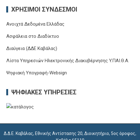
ΧΡΉΣΙΜΟΙ ΣΎΝΔΕΣΜΟΙ
Ανοιχτά Δεδομένα Ελλάδας
Ασφάλεια στο Διαδίκτυο
Διαύγεια (ΔΔΕ Καβάλας)
Λίστα Υπηρεσιών Ηλεκτρονικής Διακυβέρνησης Y.ΠΑΙ.Θ.Α.
Ψηφιακή Υπογραφή-Websign
ΨΗΦΙΑΚΈΣ ΥΠΗΡΕΣΊΕΣ
Δ.Δ.Ε. Καβάλας, Εθνικής Αντίστασης 20, Διοικητήριο, 5ος όροφος,