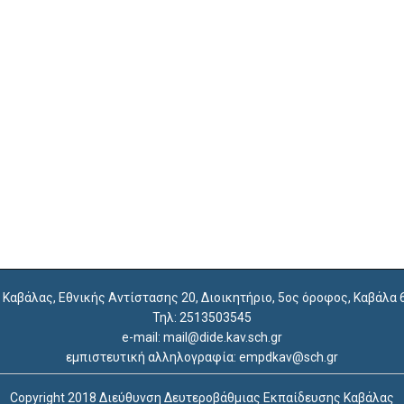
. Καβάλας, Εθνικής Αντίστασης 20, Διοικητήριο, 5ος όροφος, Καβάλα
Τηλ: 2513503545
e-mail: mail@dide.kav.sch.gr
εμπιστευτική αλληλογραφία: empdkav@sch.gr
Copyright 2018 Διεύθυνση Δευτεροβάθμιας Εκπαίδευσης Καβάλας