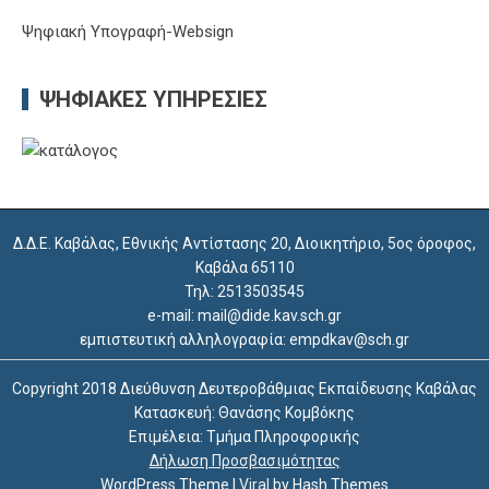
Ψηφιακή Υπογραφή-Websign
ΨΗΦΙΑΚΈΣ ΥΠΗΡΕΣΊΕΣ
Δ.Δ.Ε. Καβάλας, Εθνικής Αντίστασης 20, Διοικητήριο, 5ος όροφος,
Καβάλα 65110
Τηλ: 2513503545
e-mail: mail@dide.kav.sch.gr
εμπιστευτική αλληλογραφία: empdkav@sch.gr
Copyright 2018 Διεύθυνση Δευτεροβάθμιας Εκπαίδευσης Καβάλας
Κατασκευή: Θανάσης Κομβόκης
Επιμέλεια: Τμήμα Πληροφορικής
Δήλωση Προσβασιμότητας
WordPress Theme
|
Viral
by Hash Themes