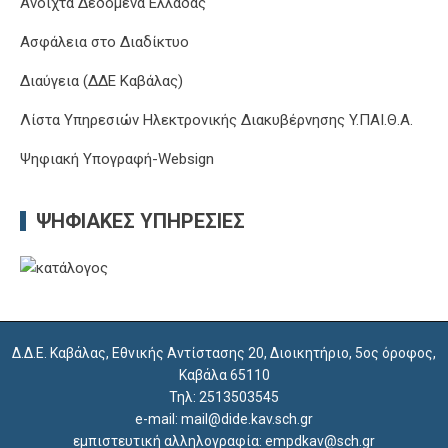
Ανοιχτά Δεδομένα Ελλάδας
Ασφάλεια στο Διαδίκτυο
Διαύγεια (ΔΔΕ Καβάλας)
Λίστα Υπηρεσιών Ηλεκτρονικής Διακυβέρνησης Y.ΠΑΙ.Θ.Α.
Ψηφιακή Υπογραφή-Websign
ΨΗΦΙΑΚΈΣ ΥΠΗΡΕΣΊΕΣ
Δ.Δ.Ε. Καβάλας, Εθνικής Αντίστασης 20, Διοικητήριο, 5ος όροφος,
Καβάλα 65110
Τηλ: 2513503545
e-mail: mail@dide.kav.sch.gr
εμπιστευτική αλληλογραφία: empdkav@sch.gr