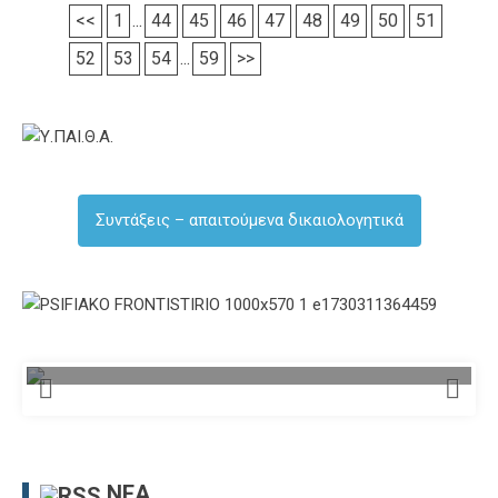
<<
1
...
44
45
46
47
48
49
50
51
52
53
54
...
59
>>
Συντάξεις – απαιτούμενα δικαιολογητικά
ΝΈΑ